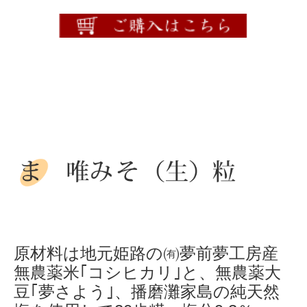
原材料は地元姫路の㈲夢前夢工房産
無農薬米｢コシヒカリ｣と、無農薬大
豆｢夢さよう｣、播磨灘家島の純天然