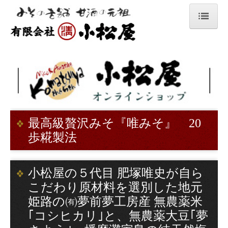
ホーム
手作りみそ
甘酒
手造り室蓋式せいろ糀
最高級贅沢みそ『唯みそ』 20
小松屋の生糀で作る手作りレシピ
歩糀製法
あらみそ
健康酢ビワミン
小松屋の５代目 肥塚唯史が自ら
こだわり原材料を選別した地元
調味みそ1
姫路の㈲夢前夢工房産 無農薬米
ゆずみそ
｢コシヒカリ｣と、無農薬大豆｢夢