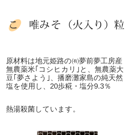
会社案内
原材料は地元姫路の㈲夢前夢工房産
無農薬米｢コシヒカリ｣と、無農薬大
豆｢夢さよう｣、播磨灘家島の純天然
塩を使用し、20歩糀・塩分9.3％
熱湯殺菌しています。