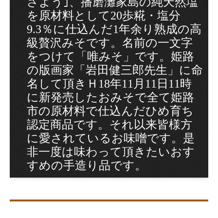
さよう｣、播磨灘家島の純天然塩
田楽みそ
を原材料として20歩糀・塩分
生姜みそ
9.3％に仕込んだ1年余り熟成の高
級贅沢みそです。名前の一文字
豚肉と旬野菜でつくる味噌炒めの素
をつけて「唯みそ」です。姫路
調味みそ2
の版画家「岩田健三郎先生」に命
名して頂きＨ18年11月11日11時
プレミアム味噌ソース
に新発売したおみそで全て姫路
ピリ辛肉味噌
市の原材料で仕込んだひめ育ち
認定商品です。それ以来皆様方
餃子のみそだれ
に愛されているお味噌です。是
小松屋のこだわり
非一度は味わって頂きたいおす
すめの手造り品です。
健康みそ汁
小松屋ギフト
料理レシピ