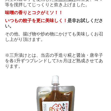
田楽みそ
等を撹拌してじっくりと炊き上げました。
味噌の香りとコクがミソ！！
生姜みそ
いつもの餃子を更に美味しく！
是非お試しくださ
豚肉と旬野菜でつくる味噌炒めの素
い。
調味みそ2
その他、揚げ物や炒め物にかけても美味しくお召
し上がり頂けます。
プレミアム味噌ソース
ピリ辛肉味噌
※三升漬けとは、当店の手造り糀と醤油・唐辛子
を各1升ずつブレンドして3ヵ月ほど熟成させてあ
餃子のみそだれ
ります。
小松屋のこだわり
健康みそ汁
小松屋ギフト
料理レシピ