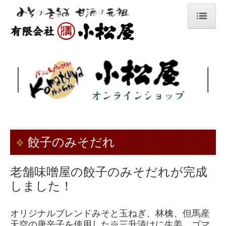
ホーム
手作りみそ
甘酒
手造り室蓋式せいろ糀
小松屋の生糀で作る手作りレシピ
餃子のみそだれ
あらみそ
健康酢ビワミン
老舗味噌屋の餃子のみそだれが完成
しました！
調味みそ1
ゆずみそ
オリジナルブレンドみそと玉ねぎ、林檎、但馬産
天空の唐辛子を使用した
※三升漬け
に生姜、ゴマ