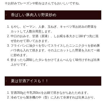
※お好みでレーズンや餡をはさんでもおいしいですね。
香ばしい豚肉入り野菜炒め
もやし、ピーマン、人参、玉ねぎ、キャベツ等お好みの野菜を
カットして人数分用意します。
中口のおみそ、甘酒（原液）、しお糀を各大さじ1杯ずつ先に混
ぜ合わせて溶いておきます。
フライパンに油少々を引いてスライスしたニンニク少々を炒め豚
バラ肉も入れて焼きます。その上にカットした野菜を入れて一緒
に炒めます。
炒まったら調味したタレをかけてまんべんなく味付けすれば出来
上がりです。
夏は甘酒アイスも！！
甘酒350gと牛乳350ccをお鍋で溶きながらあたためます。
冷めてから製氷機の中（型）に入れて冷凍すれば出来上がり。