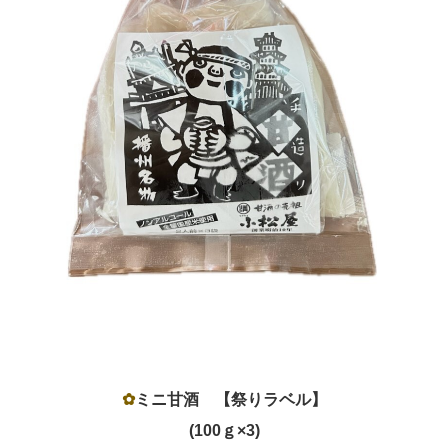
✿
ミニ甘酒 【祭りラベル】
(100ｇ×3)