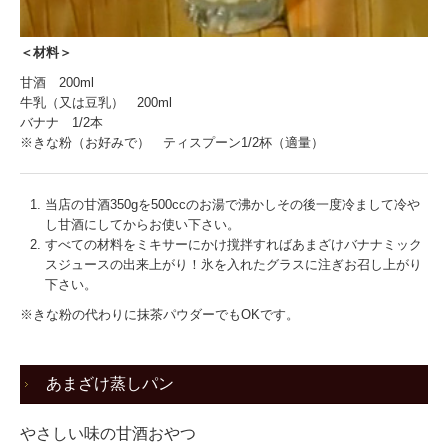
＜材料＞
甘酒 200ml
牛乳（又は豆乳） 200ml
バナナ 1/2本
※きな粉（お好みで） ティスプーン1/2杯（適量）
当店の甘酒350gを500ccのお湯で沸かしその後一度冷まして冷や
し甘酒にしてからお使い下さい。
すべての材料をミキサーにかけ撹拌すればあまざけバナナミック
スジュースの出来上がり！氷を入れたグラスに注ぎお召し上がり
下さい。
※きな粉の代わりに抹茶パウダーでもOKです。
あまざけ蒸しパン
やさしい味の甘酒おやつ