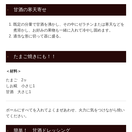
甘酒の寒天寄せ
既定の分量で甘酒を沸かし、その中にゼラチンまたは寒天などを
煮溶かし、お好みの果物も一緒に入れて冷やし固めます。
適当な形に切って器に盛る。
たまご焼きにも！！
＜材料＞
たまご 2ヶ
しお糀 小さじ1
甘酒 大さじ1
ボールにすべてを入れてよくまぜあわせ、火力に気をつけながら焼い
てください。
簡単！ 甘酒ドレッシング