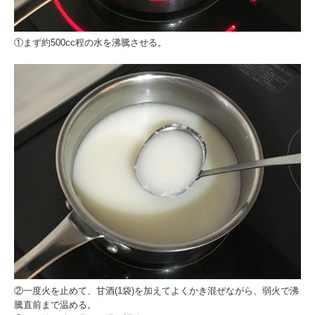
①まず約500cc程の水を沸騰させる。
②一度火を止めて、甘酒(1袋)を加えてよくかき混ぜながら、弱火で沸
騰直前まで温める。