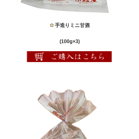
✿
手造りミニ甘酒
(
100g×3)