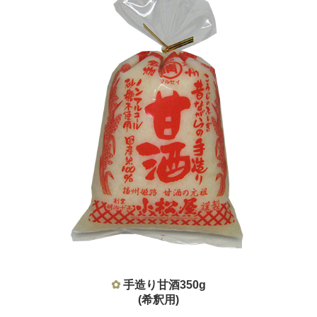
✿
手造り甘酒
350g
(希釈用)