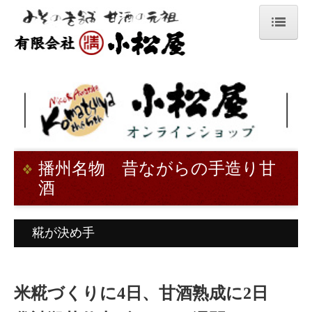
ホーム
手作りみそ
甘酒
手造り室蓋式せいろ糀
播州名物 昔ながらの手造り甘
小松屋の生糀で作る手作りレシピ
酒
あらみそ
健康酢ビワミン
糀が決め手
調味みそ1
ゆずみそ
米糀づくりに4日、甘酒熟成に2日