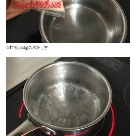
✿
甘酒(350g)の沸かし方