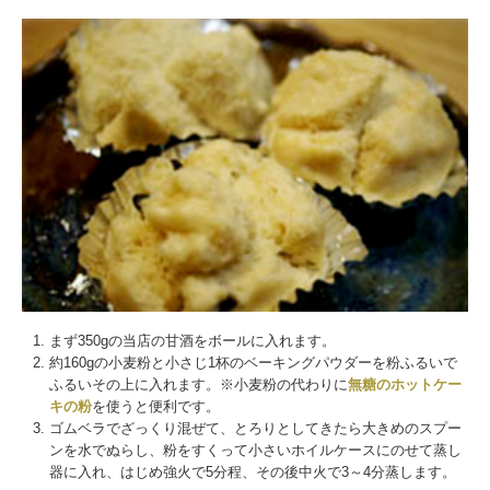
まず350gの当店の甘酒をボールに入れます。
約160gの小麦粉と小さじ1杯のベーキングパウダーを粉ふるいで
ふるいその上に入れます。※小麦粉の代わりに
無糖のホットケー
キの粉
を使うと便利です。
ゴムベラでざっくり混ぜて、とろりとしてきたら大きめのスプー
ンを水でぬらし、粉をすくって小さいホイルケースにのせて蒸し
器に入れ、はじめ強火で5分程、その後中火で3～4分蒸します。