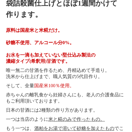
袋詰殺菌仕上げとほぼ1週間かけて
田楽みそ
作ります。
生姜みそ
豚肉と旬野菜でつくる味噌炒めの素
原料は国産米と米糀だけ。
調味みそ2
砂糖不使用、アルコール分0%。
プレミアム味噌ソース
お水を一滴も加えていない堅仕込み製法の
濃縮タイプ(希釈用)
甘酒です。
ピリ辛肉味噌
唯一無二の甘酒を作るため、丹精込めて手造り。
洗米から仕上げまで、職人気質の5代目作り。
餃子のみそだれ
そして、全量
国産米100％使用。
小松屋のこだわり
赤ちゃんの離乳食から妊婦さんにも、老人の介護食品に
もご利用頂いております。
健康みそ汁
日本の甘酒には2種類の作り方があります。
小松屋ギフト
一つは当店のように
米と糀のみで作ったもの。
料理レシピ
もう一つは、
酒粕をお湯で溶いて砂糖を加えたもの
でこ