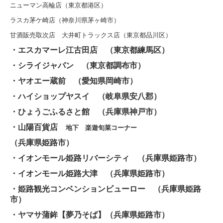
ニューマン高輪店（東京都港区）
ラスカ茅ケ崎店（神奈川県茅ヶ崎市）
甘酒販売取次店 大井町トラックス店（東京都品川区）
・エスカマーレ江古田店 （東京都練馬区）
・シライジャパン （東京都調布市）
・ヤオエー蔵前 （愛知県岡崎市）
・ハイショップヤスイ （岐阜県安八郡）
・ひょうごふるさと館 （兵庫県神戸市）
・山陽百貨店
地下 楽遊旬菜コーナー
（兵庫県姫路市）
・イオンモール姫路リバーシティ （兵庫県姫路市）
・イオンモール姫路大津 （兵庫県姫路市）
・姫路
観光コンベンションビューロー
（兵庫県姫路
市）
・ヤマサ蒲鉾【夢乃そば】（兵庫県姫路市）