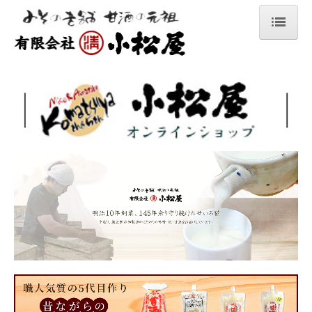
ホーム
手作りみそ
甘酒
手造り室蓋式せいろ糀
小松屋の生糀で作る手作りレシピ
あらみそ
健康酢ビワミン
調味みそ1
ゆずみそ