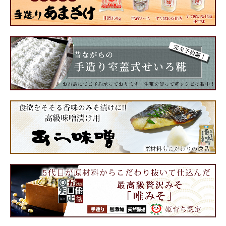
田楽みそ
生姜みそ
豚肉と旬野菜でつくる味噌炒めの素
調味みそ2
プレミアム味噌ソース
ピリ辛肉味噌
餃子のみそだれ
小松屋のこだわり
健康みそ汁
小松屋ギフト
料理レシピ