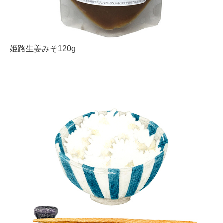
姫路生姜みそ120g